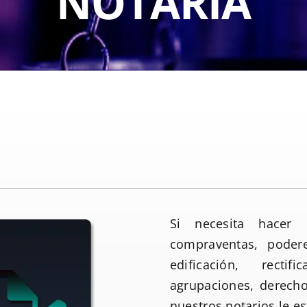
NOTARIA
Si necesita hacer 
compraventas, poder
edificación, recti
agrupaciones, derecho
nuestros notarios le e