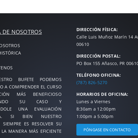
DIRECCIÓN FÍSICA:
A DE NOSOTROS
Calle Luis Muñoz Marín 14 
00610
NOSOTROS
HISTÓRICA
DIRECCIÓN POSTAL:
PO Box 155 Añasco, PR 0061
TENOS
TELÉFONO OFICINA:
STRO BUFETE PODEMOS
(787) 826-5270
O A COMPRENDER EL CURSO
IÓN MÁS BENEFICIOSO
HORARIOS DE OFICINA:
IZANDO SU CASO Y
Lunes a Viernes
NDOLE UNA EVALUACIÓN
8:30am a 12:00pm
TA. SI BIEN NUESTRO
1:00pm a 5:00pm
O SIEMPRE ES RESOLVER SU
PÓNGASE EN CONTACTO
 LA MANERA MÁS EFICIENTE