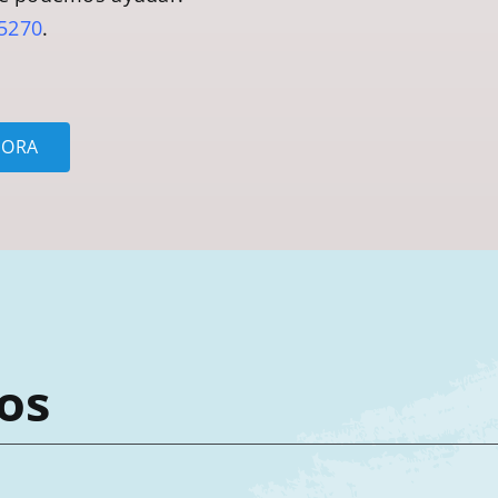
-5270
.
HORA
os