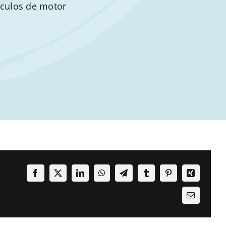
ículos de motor
Facebook
X
LinkedIn
WhatsApp
Telegram
Tumblr
Pinterest
Xing
Email