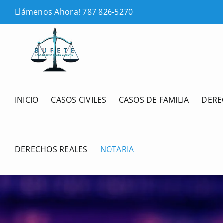
Skip
Llámenos Ahora! 787 826-5270
to
content
INICIO
CASOS CIVILES
CASOS DE FAMILIA
DERE
DERECHOS REALES
NOTARIA