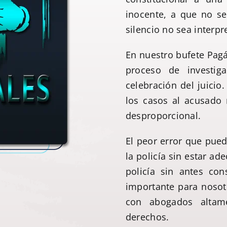
inocente, a que no se
silencio no sea interpr
En nuestro bufete Pagá
proceso de investig
celebración del juici
los casos al acusado 
desproporcional.
El peor error que pue
la policía sin estar a
policía sin antes co
importante para nosot
con abogados altame
derechos.