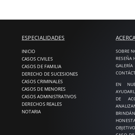
ESPECIALIDADES
ACERC
INICIO
SOBRE 
RESEÑA 
CASOS CIVILES
GALERÍA
CASOS DE FAMILIA
CONTÁC
DERECHO DE SUCESIONES
CASOS CRIMINALES
EN NUE
CASOS DE MENORES
AYUDARL
CASOS ADMINISTRATIVOS
DE ACC
DERECHOS REALES
ANAL
NOTARIA
BRINDÁ
HONES
OBJETIV
CASO DE