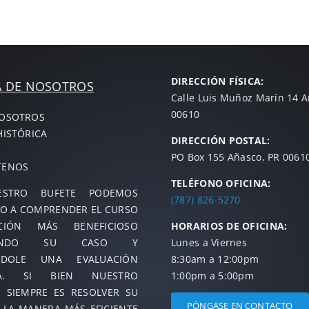
DIRECCIÓN FÍSICA:
A DE NOSOTROS
Calle Luis Muñoz Marín 14 
00610
NOSOTROS
HISTÓRICA
DIRECCIÓN POSTAL:
PO Box 155 Añasco, PR 0061
TENOS
TELÉFONO OFICINA:
STRO BUFETE PODEMOS
(787) 826-5270
O A COMPRENDER EL CURSO
IÓN MÁS BENEFICIOSO
HORARIOS DE OFICINA:
IZANDO SU CASO Y
Lunes a Viernes
NDOLE UNA EVALUACIÓN
8:30am a 12:00pm
TA. SI BIEN NUESTRO
1:00pm a 5:00pm
O SIEMPRE ES RESOLVER SU
PÓNGASE EN CONTACTO
 LA MANERA MÁS EFICIENTE