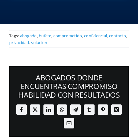
Tags:
abogado
,
bufete
,
comprometido
,
confidencial
,
contacto
,
privacidad
,
solucion
ABOGADOS DONDE
ENCUENTRAS COMPROMISO
HABILIDAD CON RESULTADOS
Facebook
X
LinkedIn
WhatsApp
Telegram
Tumblr
Pinterest
Xing
Email